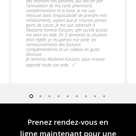
des moment très pénibles, qui ont fini par
l’annulation de ma carte pharmacie,
complémentaire et la base, je me suis
retrouvé dans l’impossibilité de prendre mes
médicaments, voyant que je n’aurais jamais
gains de cause, je me suis adressée à
Madame Karima Kassam, afin qu’elle puisse
me venir en aide. En 3 semaines la situation
était réglée, je récupérais ma carte, les
remboursements des factures
complémentaires et un cadeau en guise
d’excuse.
Je remercie Madame Kassam, pour m’avoir
apporté toute son aide… »
”
Prenez rendez-vous en
ligne maintenant pour une