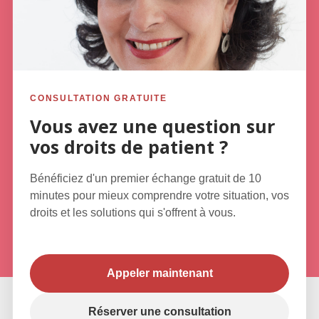
+
3000
CONSULTATION GRATUITE
clients satisfaits de nos services à
la carte
Vous avez une question sur
vos droits de patient ?
33
%
Bénéficiez d'un premier échange gratuit de 10
minutes pour mieux comprendre votre situation, vos
droits et les solutions qui s'offrent à vous.
des cas traités se révèlent être des
erreurs médicales
Appeler maintenant
Réserver une consultation