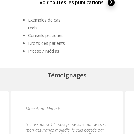
Voir toutes les publications
Exemples de cas
réels
Conseils pratiques
Droits des patients
Presse / Médias
Témoignages
Mme Anne-Marie Y.
“
« … Pendant 11 mois je me suis battue avec
mon assurance maladie. Je suis passée par