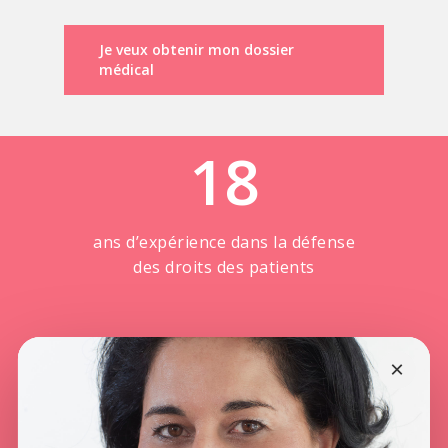
Je veux obtenir mon dossier
médical
18
ans d’expérience dans la défense
des droits des patients
+
400
×
dossiers traités par année